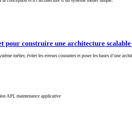
 à la conception et à l’architecture d’un système métier simple.
t pour construire une architecture scalable 
tème métier, éviter les erreurs courantes et poser les bases d’une archit
ation API, maintenance applicative