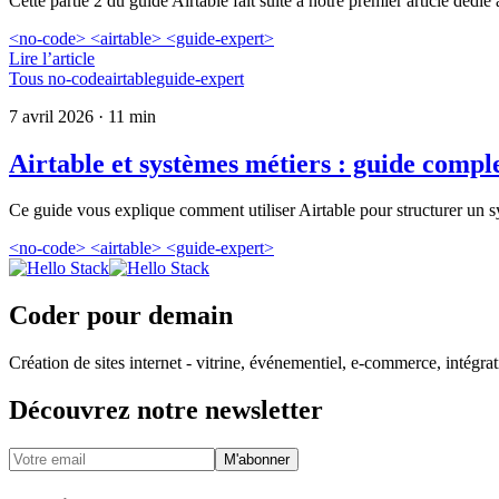
Cette partie 2 du guide Airtable fait suite à notre premier article dédié
<no-code>
<airtable>
<guide-expert>
Lire l’article
Tous
no-code
airtable
guide-expert
7 avril 2026
· 11 min
Airtable et systèmes métiers : guide comple
Ce guide vous explique comment utiliser Airtable pour structurer un sys
<no-code>
<airtable>
<guide-expert>
Coder pour demain
Création de sites internet - vitrine, événementiel, e-commerce, intégr
Découvrez notre newsletter
M'abonner